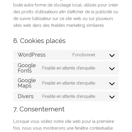
toute autre forme de stockage local, utilisés pour créer
des profils d’utilisateurs afin d’afficher de la publicité ou
de suivre l’utilisateur sur ce site web ou sur plusieurs
sites web dans des finalités marketing similaires.
6. Cookies placés
WordPress
Fonctionnel
Consent
Google
to
Finalité en attente d’enquête
Fonts
Consent
service
to
wordpress
Google
Finalité en attente d’enquête
service
Maps
Consent
google-
to
Divers
Finalité en attente d’enquête
fonts
Consent
service
to
google-
7. Consentement
service
maps
divers
Lorsque vous visitez notre site web pour la première
fois, nous vous montrerons une fenêtre contextuelle