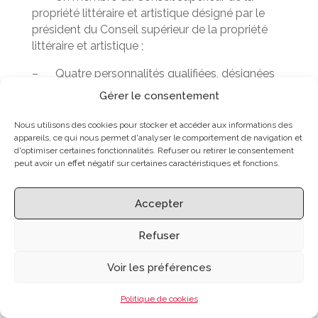
propriété littéraire et artistique désigné par le
président du Conseil supérieur de la propriété
littéraire et artistique ;
– Quatre personnalités qualifiées, désignées
sur proposition conjointe des ministres chargés
Gérer le consentement
des communications électroniques, de la
consommation et de la culture.
Nous utilisons des cookies pour stocker et accéder aux informations des
appareils, ce qui nous permet d'analyser le comportement de navigation et
20. Le président du collège est nommé parmi
d'optimiser certaines fonctionnalités. Refuser ou retirer le consentement
peut avoir un effet négatif sur certaines caractéristiques et fonctions.
les trois premiers, comme c’était le cas pour
l’ARMT, qui ne comportait pas les quatre
personnalités qualifiées et qui comportait en
Accepter
plus, avec voix consultative, le président de la
commission dite « copie privée (article L.311-5
Refuser
du CPI)
Voir les préférences
Le texte du projet de loi (article L.331-15 CPI)
énonce que
« pour la constitution de la Haute
Politique de cookies
Autorité, le président est nommé pour six ans »
. Il