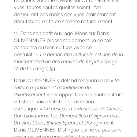
félicitions volontiers Monsieur OLIVENNES, ses
vues, toutes hautes qu’elles soient, n’en
demeurent pas moins des vues éminemment
discutables, en toute sérénité naturellement.
11. Dans son petit ouvrage, Monsieur Denis
OLIVENNNES brosse rapidement un certain
panorama du bien culturel avec ce
postulat :
« La démocratie culturelle est née de la
marchandisation des œuvres de l’esprit »
(page
12 de l’ouvrage)
.
[5]
Denis OLIVENNES y défend l’économie de
« la
culture populaire et mondialisée du
divertissement »
par opposition à la haute culture
élitiste et universaliste de l’invention
esthétique.
« Ce n’est pas La Princesse de Clèves,
Don Giovanni ou Les Demoiselles d’Avignon, mais
Da Vinci Code, Britney Spears et Disney »
écrit
Denis OLIVENNES. Distinguo qui ne va pas sans
poser en soi quelques difficultés pour les